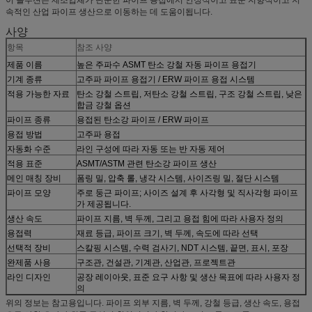
속적인 산업 파이프 생산으로 이동하는 데 도움이됩니다.
사양
항목
참조 사양
제품 이름
높은 주파수 ASMT 탄소 강철 자동 파이프 용접기
기계 종류
고주파 파이프 용접기 / ERW 파이프 용접 시스템
적용 가능한 자료
탄소 강철 스트립, 저탄소 강철 스트립, 구조 강철 스트립, 낮은
합금 강철 옵션
파이프 종류
용접된 탄소강 파이프 / ERW 파이프
용접 방법
고주파 용접
자동화 수준
라인 구성에 따라 자동 또는 반 자동 제어
적용 표준
ASMT/ASTM 관련 탄소강 파이프 생산
메인 매칭 장비
폼링 밀, 압축 롤, 냉각 시스템, 사이즈링 밀, 절단 시스템
파이프 모양
주로 둥근 파이프; 사이즈 설계 후 사각형 및 직사각형 파이프
가 제공됩니다.
생산 속도
파이프 지름, 벽 두께, 그리고 용접 힘에 따라 사용자 정의
용접력
재료 등급, 파이프 크기, 벽 두께, 속도에 따라 선택
선택적 장비
스칼핑 시스템, 수력 검사기, NDT 시스템, 끝면, 표시, 포장
완제품 사용
구조관, 건설관, 기계관, 산업관, 프로젝트관
라인 디자인
공장 레이아웃, 표준 요구 사항 및 생산 목표에 따라 사용자 정
의
위의 정보는 참고용입니다. 파이프 외부 지름, 벽 두께, 강철 등급, 생산 속도, 용접