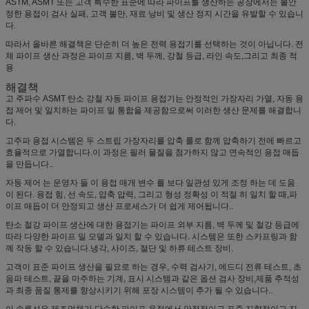
ASTM, ASMT 또는 고객 특수한 표준에 따라 파이프를 생산하는 공장에서는 불안
정한 용접이 검사 실패, 고객 불만, 재료 낭비 및 생산 정지 시간을 유발할 수 있습니
다.
따라서 올바른 해결책은 단순히 더 높은 전력 용접기를 선택하는 것이 아닙니다. 전
체 파이프 생산 과정은 파이프 지름, 벽 두께, 강철 등급, 라인 속도,그리고 최종 적
용
해결책
고 주파수 ASMT 탄소 강철 자동 파이프 용접기는 안정적인 가장자리 가열, 자동 용
접 제어 및 일치하는 파이프 밀 통합을 제공함으로써 이러한 생산 문제를 해결합니
다.
고주파 용접 시스템은 두 스트립 가장자리를 압축 롤로 함께 압축하기 전에 빠르고
효율적으로 가열합니다.이 과정은 필러 물질을 첨가하지 않고 연속적인 용접 매듭
을 만듭니다..
자동 제어 는 운영자 들 이 용접 매개 변수 를 보다 일관성 있게 조정 하는 데 도움
이 된다. 용접 힘, 선 속도, 압축 압력, 그리고 형성 정확성 이 적절 히 일치 할 때,파
이프 매듭이 더 안정되고 생산 프로세스가 더 쉽게 제어됩니다..
탄소 철강 파이프 생산에 대한 용접기는 파이프 외부 지름, 벽 두께 및 철강 등급에
따라 다양한 파이프 밀 모델과 일치 할 수 있습니다. 시스템은 또한 스카프링과 함
께 작동 할 수 있습니다.냉각, 사이즈, 절단 및 하류 테스트 장비.
고객이 표준 파이프 생산을 필요로 하는 경우, 수력 검사기, 에드디 전류 테스트, 초
음파 테스트, 끝을 마주하는 기계, 표시 시스템과 같은 옵션 검사 장비,제품 추적성
과 최종 품질 통제를 향상시키기 위해 포장 시스템이 추가 될 수 있습니다..
이 솔루션은 제조업체가 단순한 파이프 용접에서 안정적이고 표준 지향적이고 지