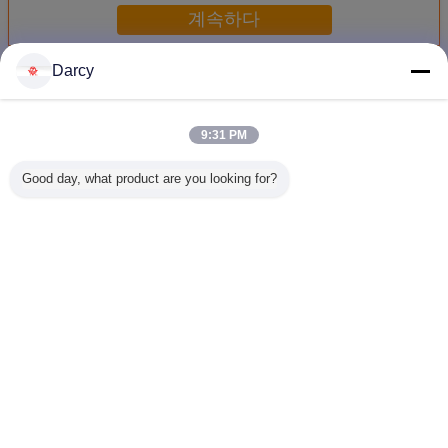
계속하다
Darcy
관 축융기
더 많은 것
9:31 PM
Good day, what product are you looking for?
건축 둥근 관을 위
큰 크기 탄소 강관
기계, 자동 관 분쇄
똑바른 솔
한 싸는 스테인리
용접 기계 ASMT
기 기계를 만드는
고주파는
스 관 선반 장비
표준 목록
건축 SS 관
형성하는 
접했습
언어를 바꾸십시오
Korean
홈
|
우리에 대하여
|
연락주세요
|
사이트맵
|
Privacy Policy
탁상용 전망
Copyright © 2016 - 2026 Zhangjiagang ZhongYue Metallurgy Equipment