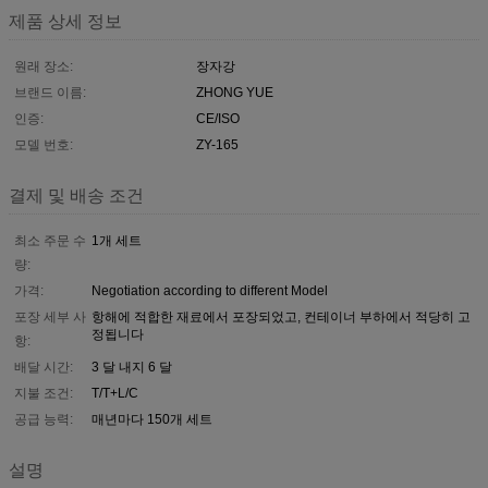
제품 상세 정보
원래 장소:
장자강
브랜드 이름:
ZHONG YUE
인증:
CE/ISO
모델 번호:
ZY-165
결제 및 배송 조건
최소 주문 수
1개 세트
량:
가격:
Negotiation according to different Model
포장 세부 사
항해에 적합한 재료에서 포장되었고, 컨테이너 부하에서 적당히 고
정됩니다
항:
배달 시간:
3 달 내지 6 달
지불 조건:
T/T+L/C
공급 능력:
매년마다 150개 세트
설명