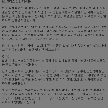
템, 그리고 실행 테이블.
탄소 강철 파이프 생산에 있어서, 용접 안정성은 파이프 강도, 용접 매듭 외관, 차원
일관성 및 최종 검사 결과에 직접적으로 영향을 미친다.적절한 자동 파이프 용접기
는 수동 조정을 줄일 수 있습니다, 지속적인 생산 효율성을 향상시키고 반복 가능한
파이프 품질을 지원합니다.
많은 구매자 검색에서, ASMT은 종종 표준 탄소 강철 파이프 생산 요구 사항과 관련
이 있습니다. 실제 국제 구매에서 고객은 ASTM 관련 파이프 사양을 참조 할 수 있
습니다..따라서 기계는 목표 파이프 표준, 재료 등급, 파이프 지름, 벽 두께, 용접 속
도 및 검사 요구 사항에 따라 선택해야합니다.
장지강 조뉴우 금속 장비 기술 회사 (주) 는 폼링 밀 설계,HF 용접 시스템 일치, 사이
즈 섹션 구성, 절단 시스템 및 선택 테스트 장비.
이유
많은 파이프 제조업체들은 파이프 공장과 잘 맞지 않은 용접 시스템 때문에 불균형
한 용접 품질에 직면합니다.
탄소 강철 파이프 생산에서는 스트립 가장자리가 정렬되지 않거나, 난방력이 불안
정하거나, 압축 압력이 잘못되거나, 형성 정확도가 떨어지면 결함이 나타날 수 있습
니다.흔한 문제 는 약한 용접 톱니, 과열, 과열, 부러 결함, 縫縫 오차, 파이프 균열,
파이프 둥근 불일치.
또 다른 일반적인 문제는 파이프 용접기를 독립적인 기계로 취급하는 것입니다. 실
제로, 고주파 용접 성능은 전체 생산 라인에 달려 있습니다. 스트립 품질, 롤 디자인,
가장자리 준비, 용접력, 압축 롤 구조, 냉각 과정 및 사이징 정확성 모두 최종 용접
파이프에 영향을 미칩니다.