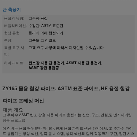
관 축융기
용접의 유형:
고주파 용접
애플리케이션:
수강관, ASTM 표준관
형성 유형:
롤러에 의해 형성되기
특징:
고속도,고 정밀도
특별 요구 사
고객 요구 사항에 따라서 디자인일 수 있습니다
항:
탄소강 자동 관 용접기
ASMT 자동 관 용접기
하이 라이트:
,
,
ASMT 강관 용접공
ZY165 물용 철강 파이프, ASTM 표준 파이프, HF 용접 철강
파이프 프레싱 머신
제품 개요
고 주파수 ASMT 탄소 강철 자동 파이프 용접기는 산업, 구조, 건설,및 엔지니어링
응용 프로그램.
이 장비는 용접 단위뿐만 아니라. 전체 용접 파이프 생산 라인에서, 고 주파수 파이
프 용접기는 형성 섹션, 압축 롤 시스템, 냉각 섹션과 함께 작동크기 구간, 절단 시스