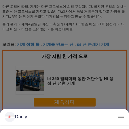
다른 고객에 따라, 기계는 다른 프로세스에 의해 구성됩니다, 하지만 우리의 회사는
표준 생산 프로세스를 가지고 있습니다.회사에서 특별한 요구가 있다고 가정해 봅
시다., 우리는 당신의 특별한 디자인을 논의하고 만들 수 있습니다.
롤러 풀기→ 셰어&웨일딩 머신→ 축전기 (케이지) →형조 머신→ HF 용접기→ 사
이징 머신→ 비행톱 (냉각톱) → 론 아웃 테이블
기계 성형 롤
기계를 만드는 관
ss 관 분쇄기 기계
꼬리표:
,
,
가장 저렴 한 가격 으로
Id 350 밀리미터 동안 저탄소강 Hf 용
접 관 성형 기계
계속하다
Darcy
튜브 포밍 기계
더 많은 것