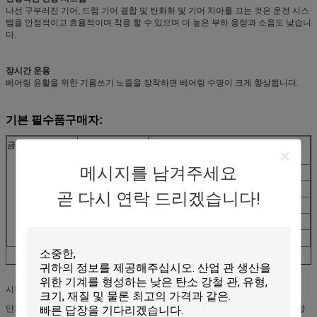
나선 구부러진 기어, 드럼 기어 결합 및 탄화화 및 기어 치아를 끄는 것은 운전 시스
템을 안정적이고 효율적이며 착용 할 수 있으며 더 높은 부하 용량과 소음도 낮습니
다.
장시간 운용
베어링 윤활을 위한 기름쓰기 노즐을 장착하면 베어링 수명이 크게 향상됩니다.
기본 필수품
구매자:
금속 스트립
소재
낮은 탄소 강철, 낮은 합금 강
철:σs≤345mpa,σb≤610mpa
메시지를 남겨주세요
신분증
Φ350~Φ450mm
과다 복용
Φ600~1000mm
곧 다시 연락 드리겠습니다!
너비
350~1275mm
두께
40.0~16mm
최대 무게
≤ 25000KGS
시장 요구에 따라. 우리는 blowing 표준 모델을 제공, 그리고 이것은 참조
단지, 생산 범위와 주요 기술 조정할 수 있습니다 당신의 회사가 특별한 요구 사항