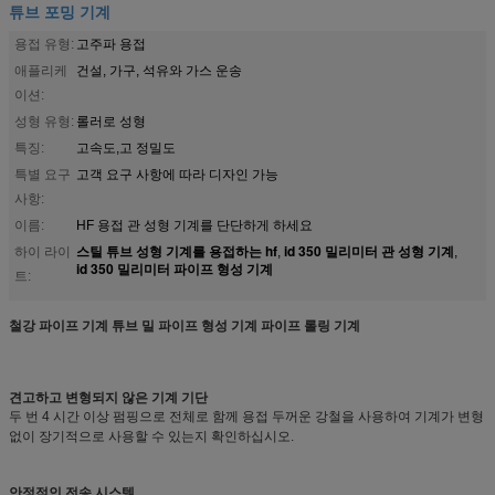
튜브 포밍 기계
용접 유형:
고주파 용접
애플리케
건설, 가구, 석유와 가스 운송
이션:
성형 유형:
롤러로 성형
특징:
고속도,고 정밀도
특별 요구
고객 요구 사항에 따라 디자인 가능
사항:
이름:
HF 용접 관 성형 기계를 단단하게 하세요
스틸 튜브 성형 기계를 용접하는 hf
id 350 밀리미터 관 성형 기계
하이 라이
,
,
id 350 밀리미터 파이프 형성 기계
트:
철강 파이프 기계 튜브 밀 파이프 형성 기계 파이프 롤링 기계
견고하고 변형되지 않은 기계 기단
두 번 4 시간 이상 펌핑으로 전체로 함께 용접 두꺼운 강철을 사용하여 기계가 변형
없이 장기적으로 사용할 수 있는지 확인하십시오.
안정적인 전송 시스템