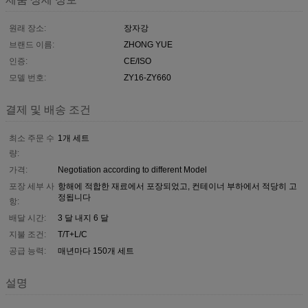
원래 장소:
장자강
브랜드 이름:
ZHONG YUE
인증:
CE/ISO
모델 번호:
ZY16-ZY660
결제 및 배송 조건
최소 주문 수
1개 세트
량:
가격:
Negotiation according to different Model
포장 세부 사
항해에 적합한 재료에서 포장되었고, 컨테이너 부하에서 적당히 고
정됩니다
항:
배달 시간:
3 달 내지 6 달
지불 조건:
T/T+L/C
공급 능력:
매년마다 150개 세트
설명