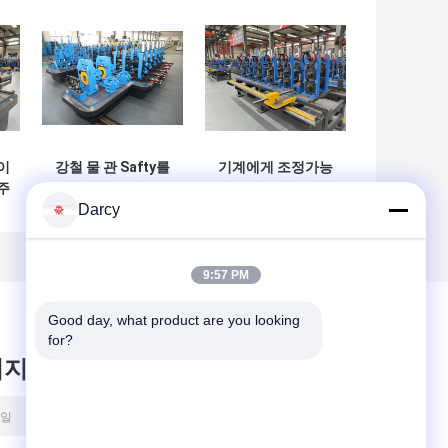
이
강철 물 관 Safty를
기계에게 조정가능
주
위한 기계를 만드는
한 크기를 하는 냉각
로
최고 상승 자동 관
압연된 강철 가구 관
Darcy
조
9:57 PM
Good day, what product are you looking 
for?
시지를 남겨주세요