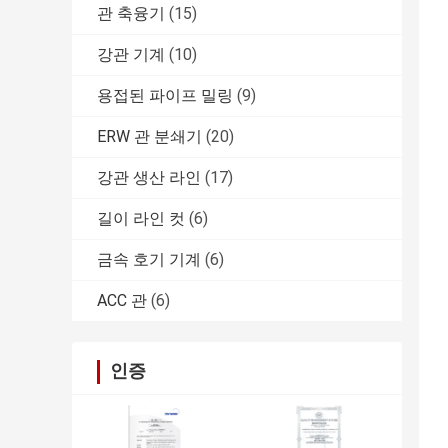
관 축융기
(15)
강관 기계
(10)
용접된 파이프 밀링
(9)
ERW 관 분쇄기
(20)
강관 생산 라인
(17)
길이 라인 컷
(6)
금속 호기 기계
(6)
ACC 관
(6)
인증