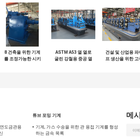
8 건축을 위한 기계
ASTM A53 열 열로
건설 및 산업용 파
를 조정가능한 시키
굴린 강철용 중공 열
프 생산을 위한 고
는 인치 AP1 5CT
열 열 열 열 열 열 열
파 용접과 함께 젤
표준 관
열 열 열 열 열 열 열
화 철강 파이프 제
열
기계
메
튜브 포밍 기계
아연도금관용
기계, 가스 수송을 위한 관 용접 기계를 형성
신
하는 금속 목록