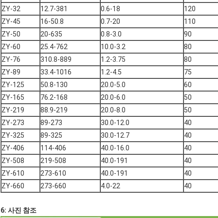
ZY-32
12.7-381
0.6-18
120
ZY-45
16-50.8
0.7-20
110
ZY-50
20-635
0.8-3.0
90
ZY-60
25.4-762
10.0-3.2
80
ZY-76
310.8-889
1.2-3.75
80
ZY-89
33.4-1016
1.2-4.5
75
ZY-125
50.8-130
20.0-5.0
60
ZY-165
76.2-168
20.0-6.0
50
ZY-219
88.9-219
20.0-8.0
50
ZY-273
89-273
30.0-12.0
40
ZY-325
89-325
30.0-12.7
40
ZY-406
114-406
40.0-16.0
40
ZY-508
219-508
40.0-191
40
ZY-610
273-610
40.0-191
40
ZY-660
273-660
4.0-22
40
6: 사진 참조