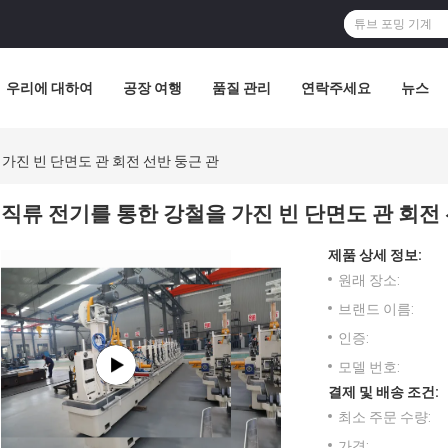
우리에 대하여
공장 여행
품질 관리
연락주세요
뉴스
가진 빈 단면도 관 회전 선반 둥근 관
직류 전기를 통한 강철을 가진 빈 단면도 관 회전
제품 상세 정보:
원래 장소:
브랜드 이름:
인증:
모델 번호:
결제 및 배송 조건:
최소 주문 수량:
가격: