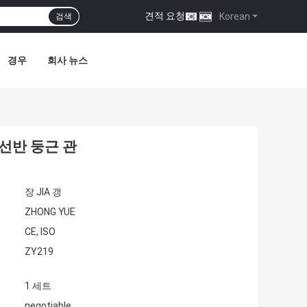
견적 요청
|
Korean
검색
경우
회사 뉴스
 선반 둥근 관
장 JIA 갱
ZHONG YUE
CE, ISO
ZY219
1 세트
negotiable