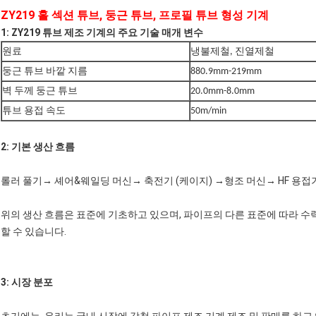
ZY219 홀 섹션 튜브, 둥근 튜브, 프로필 튜브 형성 기계
1: ZY219 튜브 제조 기계의 주요 기술 매개 변수
원료
냉불제철, 진열제철
둥근 튜브 바깥 지름
880.9mm-219mm
벽 두께 둥근 튜브
20.0mm-8.0mm
튜브 용접 속도
50m/min
2: 기본 생산 흐름
롤러 풀기→ 셰어&웨일딩 머신→ 축전기 (케이지) →형조 머신→ HF 용접
위의 생산 흐름은 표준에 기초하고 있으며, 파이프의 다른 표준에 따라 수력 
할 수 있습니다.
3: 시장 분포