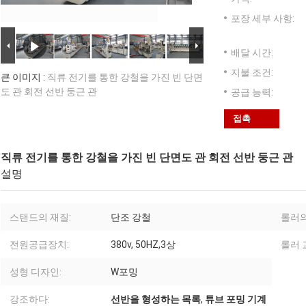
포장 세부 사항:
배달 시간:
지불 조건:
큰 이미지 :
직류 전기를 통한 강철을 가진 빈 단면
도 관 회전 선반 둥근 관
공급 능력:
접촉
직류 전기를 통한 강철을 가진 빈 단면도 관 회전 선반 둥근 관
설명
스탠드의 재질:
단조 강철
롤러의
전원공급장치:
380v, 50HZ,3상
롤러 
성형 디자인:
W포밍
강조하다:
선반을 형성하는 목록
,
튜브 포밍 기계