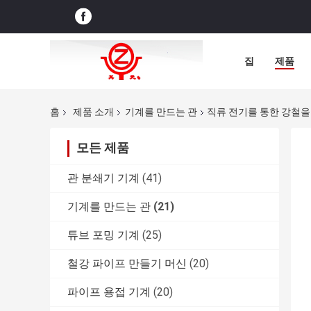
집
제품
홈
제품 소개
기계를 만드는 관
직류 전기를 통한 강철을 
모든 제품
관 분쇄기 기계
(41)
기계를 만드는 관
(21)
튜브 포밍 기계
(25)
철강 파이프 만들기 머신
(20)
파이프 용접 기계
(20)