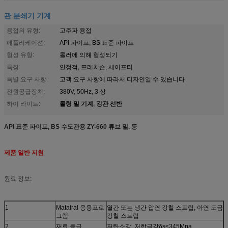
관 분쇄기 기계
용접의 유형:
고주파 용접
애플리케이션:
API 파이프, BS 표준 파이프
형성 유형:
롤러에 의해 형성되기
특징:
안정적, 프레치슨, 세이프티
특별 요구 사항:
고객 요구 사항에 따라서 디자인일 수 있습니다
전원공급장치:
380V, 50Hz, 3 상
롤링 밀 기계
강관 선반
하이 라이트:
,
API 표준 파이프, BS 수도관용 ZY-660 튜브 밀. 등
제품 일반 지침
원료 정보:
1
Matairal 응용프로
열간 또는 냉간 압연 강철 스트립, 아연 도금
그램
강철 스트립
2
재료 등급
저탄소강, 저합금강δs≤345Mpa,