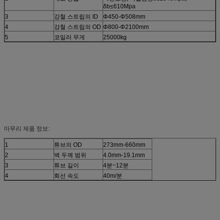
δb≤610Mpa
3
강철 스트립의 ID
Φ450-Φ508mm
4
강철 스트립의 OD
Φ800-Φ2100mm
5
코일러 무게
25000kg
마무리 제품 정보:
1
튜브의 OD
273mm-660mm
2
벽 두께 범위
4.0mm-19.1mm
3
튜브 길이
4분~12분
4
회선 속도
40m/분