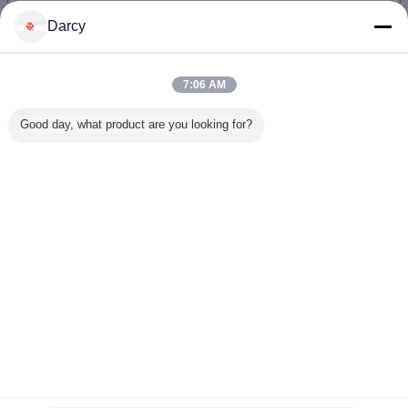
Darcy
관 분쇄기 기계
더 많은 것
7:06 AM
Good day, what product are you looking for?
ASTM 정밀도 관을
낮은 탄소 강철을
Api 관 Testint 낮은
온라인을 
위한 표준 관 분쇄
가진 건축 관 분쇄
합금 강철을 가진
성하는 차
기 기계 1.2 MM-
기 기계 8 Nb 기준
수력 전기 시험관
링 스틸 
4.5 MM
선반 기계
브 제작
언어를 바꾸십시오
Korean
홈
|
우리에 대하여
|
연락주세요
|
사이트맵
|
Privacy Policy
탁상용 전망
Copyright © 2016 - 2026 Zhangjiagang ZhongYue Metallurgy Equipment
Technology Co.,Ltd.
All rights reserved.