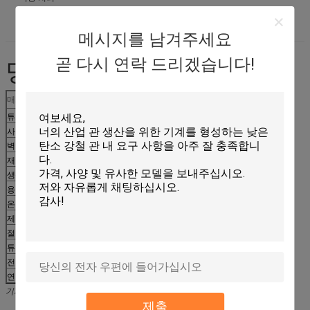
장비 설치 공간
제품 리드타임
메시지를 남겨주세요
명세서
곧 다시 연락 드리겠습니다!
매개변수
사양
튜브 직경 범위
Φ12.7mm – Φ165mm
사각 튜브 제품군
12×12mm – 130×130mm
벽 두께
0.5mm – 6.0mm
재료 유형
냉간 압연 강철 스트립
생산 속도
최대 120m/분
용접방법
고주파 ERW
온라인 마무리 기능
교정, 사이징, 표면 처리
제어 시스템
PLC + 터치스크린
절단 시스템
플라잉 쏘
튜브 모양
원형 / 정사각형 / 직사각형
전원공급장치
380V / 50Hz / 3상
연간 생산능력
최대 100,000톤
기계 구성은 생산 요구 사항 및 완성된 튜브 사양에 따라 맞춤화될 수 있습니다.
제출