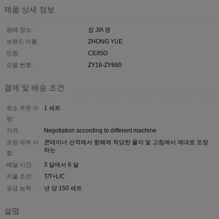
제품 상세 정보
원래 장소:
장 JIA 갱
브랜드 이름:
ZHONG YUE
인증:
CE/ISO
모델 번호:
ZY16-ZY660
결제 및 배송 조건
최소 주문 수
1 세트
량:
가격:
Negotiation according to different machine
포장 세부 사
콘테이너 선적에서 항해에 적당한 물자 및 고침에서 제대로 포장
하는
항:
배달 시간:
3 달에서 6 달
지불 조건:
T/T+L/C
공급 능력:
년 당 150 세트
설명