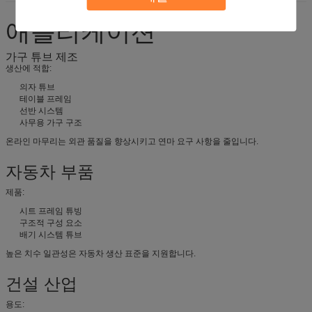
애플리케이션
가구 튜브 제조
생산에 적합:
의자 튜브
테이블 프레임
선반 시스템
사무용 가구 구조
온라인 마무리는 외관 품질을 향상시키고 연마 요구 사항을 줄입니다.
자동차 부품
제품:
시트 프레임 튜빙
구조적 구성 요소
배기 시스템 튜브
높은 치수 일관성은 자동차 생산 표준을 지원합니다.
건설 산업
용도: