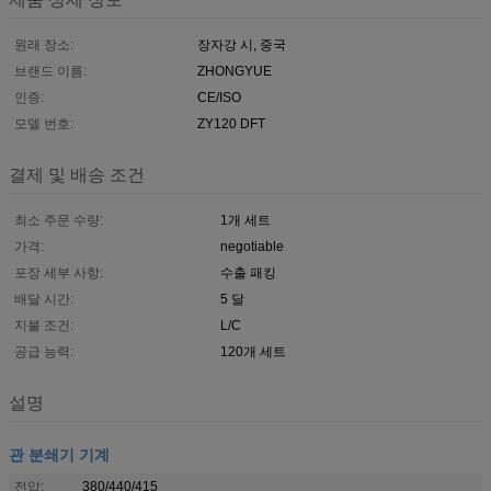
원래 장소:
장자강 시, 중국
브랜드 이름:
ZHONGYUE
인증:
CE/ISO
모델 번호:
ZY120 DFT
결제 및 배송 조건
최소 주문 수량:
1개 세트
가격:
negotiable
포장 세부 사항:
수출 패킹
배달 시간:
5 달
지불 조건:
L/C
공급 능력:
120개 세트
설명
관 분쇄기 기계
전압:
380/440/415