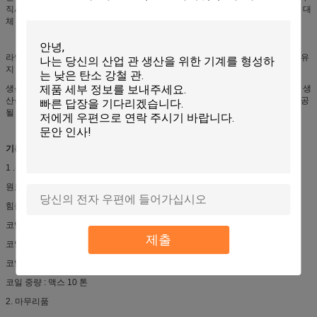
직사각형 관을 위해 형성되는 선 새장이 매우 짧은 시간에 그리고 명부을 어떠한 대
체 없이 형성 변경 작동을 수행할 수 있습니다.
라인의 장점 : 전자동 작전, 쉬운 조정, 좋은 용접층 품질. 엄격한 기계 구조. 쉬운 유
지 관리.
생산, 품질 관리를 위한 기술 지원과 작업자훈련과 문서에 의한 유지는 파이프와 생
산성의 최고 품질을 보증하기 위해 필수적인 요청하는 대로 기계 공급과 함께 제공
될 수 있습니다.
기본 정보
1 .원료
원료 : 탄소강, 춥거나 뜨거운 굴려진 프리 슬릿 초박판 코일
힘을 만드세요 : 350 MPa를 최대한으로 쓰세요
코일폭 : 240 밀리미터 - 480 밀리미터
제출
코일 우안 : 1300 밀리미터 -2200 밀리미터
코일 I.D : 508mm-610 mm-760mm
코일 중량 : 맥스 10 톤
2. 마무리품