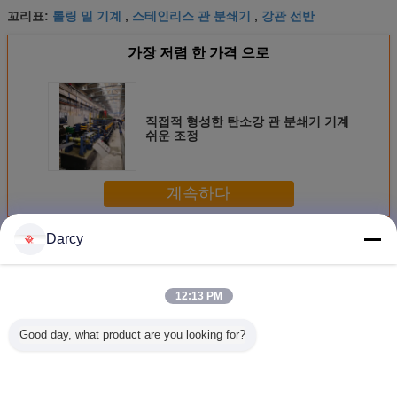
롤링 밀 기계
스테인리스 관 분쇄기
강관 선반
꼬리표:
,
,
가장 저렴 한 가격 으로
직접적 형성한 탄소강 관 분쇄기 기계
쉬운 조정
계속하다
Darcy
관 분쇄기 기계
더 많은 것
12:13 PM
Good day, what product are you looking for?
ASTM 정밀도 관을
낮은 탄소 강철을
Api 관 Testint 낮은
온라인을 
위한 표준 관 분쇄
가진 건축 관 분쇄
합금 강철을 가진
성하는 차
기 기계 1.2 MM-
기 기계 8 Nb 기준
수력 전기 시험관
링 스틸 
4.5 MM
선반 기계
브 제작