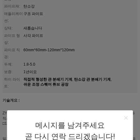
파이프재:
탄소강
애플리케이
구조 파이프
션:
상태:
새롭습니다
파이프 형
사각 파이프
상:
파이프 직
60mm*60mm-120mm*120mm
경:
두께:
1.8-5.0
보증:
1년이요
직접적 형성한 관 분쇄기 기계
탄소강 관 분쇄기 기계
하이 라이
,
,
쉬운 조정 스퀘어 튜브 공장
트:
기술개요 :
ZY120 직접 발포 관 분쇄기 고주파 용접관 밀 라인은 □60×60의 사이즈로 광장과
직사각형 관을 생산하도록 설계됩니다 - 강관의 1.8mm-6.0mm의 벽 두께인
메시지를 남겨주세요
□120×120mm.
곧 다시 연락 드리겠습니다!
일치하기 위해 직접적으로 형성되거나 직사각형인 것 지하철을 탑니다 : 스퀘어와