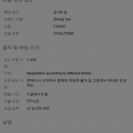
원래 장소:
장 JIA 갱
브랜드 이름:
Zhong Yue
인증:
CE/ISO
모델 번호:
ZY16-ZY660
결제 및 배송 조건
최소 주문 수
1 세트
량:
가격:
Negotiation according to different Model
포장 세부 사
콘테이너 선적에서 항해에 적당한 물자 및 고침에서 제대로 포장
하는
항:
배달 시간:
3 달에서 6 달
지불 조건:
T/T+L/C
공급 능력:
년 당 150 세트
설명