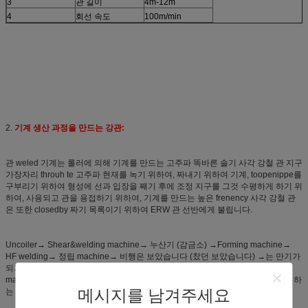
3
관 길이
4m-12m
4
회선 속도
100m/min
2.
기계 생산 과정을 만드는 강관:
관 weled 기계는 롤러에 의해 기계를 만드는 고주파 똑바른 솔기 사각 강철 관 지구
가장자리 throuh te 고주파 현재를 녹기 위하여, 짜내기 위하여 기계, toopenippe를
구부리기 위하여 형성에 선과 입장을 째기 후에 조정 지구를 그것 수평하게 하기 위
하여, 사용되고 관을 용접하기 위하여, 기계를 만드는 높은 frenency 사각 강철 관
은 또한 closedby 짜기 목록이기 위하여 ERW 관 선반에게 불립니다.
Uncoiler→ Shear&welding machine→ 누산기 (감금소) →Forming machine→
HF welding→ 정립 machine→ 비행은 보았습니다 (찼던 보았습니다) →는 만기가
되기 위하여 machine→hydro 테스트 machine→ 끝을
machine→Marking→Painting→weight→packing machine→UT 테스트를 직면하
메시지를 남겨주세요
는 table→straighten