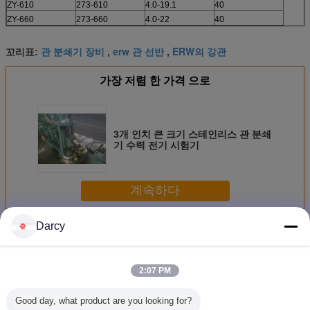
ZY-610
273-610
4.0-19.1
40
ZY-660
273-660
4.0-22
40
관 분쇄기 장비
erw 관 선반
ERW의 강관
꼬리표:
,
,
가장 저렴 한 가격 으로
3개 인치 큰 크기 스테인리스 관 분쇄
기 수력 전기 시험기
계속하다
Darcy
파이프 용접 기계
더 많은 것
2:07 PM
Good day, what product are you looking for?
뜨거운 담궈진
합금강 파이프 용
3개 인치 큰 크기
건축 관 