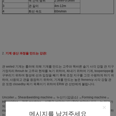
2
벽 간격 범위
2.0mm-5.0mm
3
관 길이
4m-12m
4
회선 속도
60m/min
2.
기계 생산 과정을 만드는 강관:
관 weled 기계는 롤러에 의해 기계를 만드는 고주파 똑바른 솔기 사각 강철 관 지구
가장자리 throuh te 고주파 현재를 녹기 위하여, 짜내기 위하여 기계, toopenippe를
구부리기 위하여 형성에 선과 입장을 째기 후에 조정 지구를 그것 수평하게 하기 위
하여, 사용되고 관을 용접하기 위하여, 기계를 만드는 높은 frenency 사각 강철 관
은 또한 closedby 짜기 목록이기 위하여 ERW 관 선반에게 불립니다.
Uncoiler→ Shear&welding machine→ 누산기 (감금소) →Forming machine→
HF welding→ 정립 machine→ 비행은 보았습니다 (찼던 보았습니다) →는 만기가
되기 위하여 machine→hydro 테스트 machine→ 끝을
machine→Marking→Painting→weight→packing machine→UT 테스트를 직면하
메시지를 남겨주세요
는 table→straighten