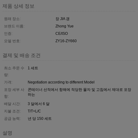
제품 상세 정보
원래 장소:
장 JIA 갱
브랜드 이름:
Zhong Yue
인증:
CE/ISO
모델 번호:
ZY16-ZY660
결제 및 배송 조건
최소 주문 수
1 세트
량:
가격:
Negotiation according to different Model
포장 세부 사
콘테이너 선적에서 항해에 적당한 물자 및 고침에서 제대로 포장
하는
항:
배달 시간:
3 달에서 6 달
지불 조건:
T/T+L/C
공급 능력:
년 당 150 세트
설명