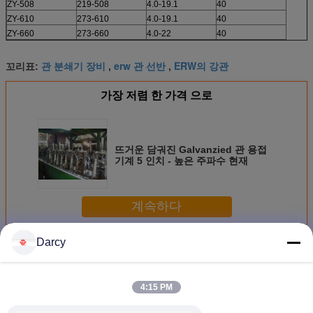
ZY-508
219-508
4.0-19.1
40
ZY-610
273-610
4.0-19.1
40
ZY-660
273-660
4.0-22
40
관 분쇄기 장비
erw 관 선반
ERW의 강관
꼬리표:
,
,
가장 저렴 한 가격 으로
뜨거운 담궈진 Galvanzied 관 용접
기계 5 인치 - 높은 주파수 현재
계속하다
Darcy
파이프 용접 기계
더 많은 것
4:15 PM